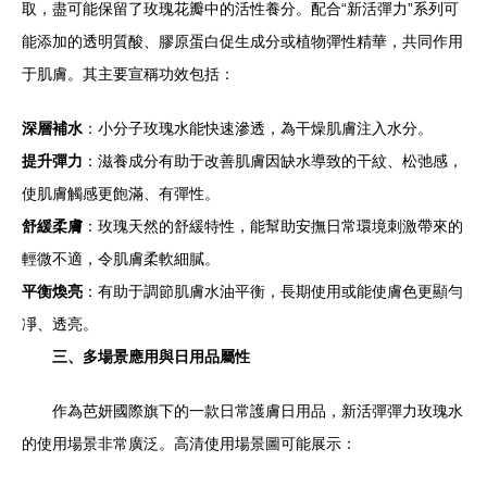
取，盡可能保留了玫瑰花瓣中的活性養分。配合“新活彈力”系列可
能添加的透明質酸、膠原蛋白促生成分或植物彈性精華，共同作用
于肌膚。其主要宣稱功效包括：
深層補水
：小分子玫瑰水能快速滲透，為干燥肌膚注入水分。
提升彈力
：滋養成分有助于改善肌膚因缺水導致的干紋、松弛感，
使肌膚觸感更飽滿、有彈性。
舒緩柔膚
：玫瑰天然的舒緩特性，能幫助安撫日常環境刺激帶來的
輕微不適，令肌膚柔軟細膩。
平衡煥亮
：有助于調節肌膚水油平衡，長期使用或能使膚色更顯勻
凈、透亮。
三、多場景應用與日用品屬性
作為芭妍國際旗下的一款日常護膚日用品，新活彈彈力玫瑰水
的使用場景非常廣泛。高清使用場景圖可能展示：