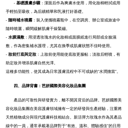
-
基礎護膚步驟
：潔面后作為爽膚水使用，用化妝棉輕拭或用
手輕拍至吸收，為后續精華和乳液打好基礎。
-
隨時補水噴霧
：裝入便攜噴霧瓶中，在空調房、辦公室或旅途中
隨時噴灑，瞬間緩解肌膚干燥緊繃。
-
水膜濕敷
：用浸透玫瑰水的化妝棉或面膜紙進行局部或全臉濕
敷，作為密集補水護理，尤其在換季或肌膚狀態不佳時使用。
-
妝前打底與定妝
：上妝前使用能使底妝更服帖；淡妝后輕噴，有
助定妝并增添肌膚自然光澤。
這種多功能性，使其成為日常護膚流程中不可或缺的“水潤擔當”。
四、品牌背書：芭妍國際美容化妝品集團
產品的可靠性與研發實力，離不開其背后的品牌。芭妍國際美
容化妝品集團在美容護膚領域擁有一定的研發與生產經驗，注重將
天然植物成分與現代護膚科技相結合。新活彈力玫瑰水作為其產品
線中的一員，通常承載著品牌對于“有效、溫和、體驗感佳”的日用