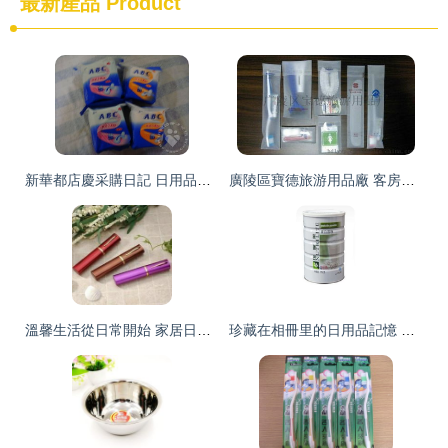
最新產品
Product
新華都店慶采購日記 日用品的智慧之選
廣陵區寶德旅游用品廠 客房洗漱二合一洗浴套裝的高清演繹
溫馨生活從日常開始 家居日用品不可小覷的魅力
珍藏在相冊里的日用品記憶 丹徒新城的舒康點滴