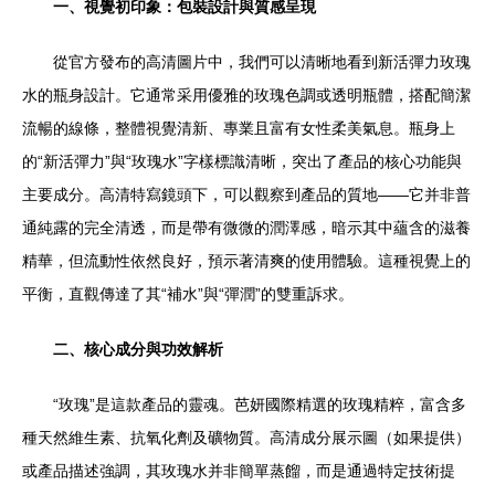
一、視覺初印象：包裝設計與質感呈現
從官方發布的高清圖片中，我們可以清晰地看到新活彈力玫瑰
水的瓶身設計。它通常采用優雅的玫瑰色調或透明瓶體，搭配簡潔
流暢的線條，整體視覺清新、專業且富有女性柔美氣息。瓶身上
的“新活彈力”與“玫瑰水”字樣標識清晰，突出了產品的核心功能與
主要成分。高清特寫鏡頭下，可以觀察到產品的質地——它并非普
通純露的完全清透，而是帶有微微的潤澤感，暗示其中蘊含的滋養
精華，但流動性依然良好，預示著清爽的使用體驗。這種視覺上的
平衡，直觀傳達了其“補水”與“彈潤”的雙重訴求。
二、核心成分與功效解析
“玫瑰”是這款產品的靈魂。芭妍國際精選的玫瑰精粹，富含多
種天然維生素、抗氧化劑及礦物質。高清成分展示圖（如果提供）
或產品描述強調，其玫瑰水并非簡單蒸餾，而是通過特定技術提