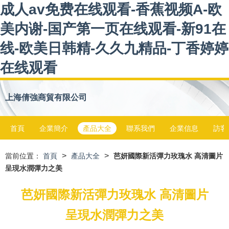
成人av免费在线观看-香蕉视频A-欧
美内谢-国产第一页在线观看-新91在
线-欧美日韩精-久久九精品-丁香婷婷
在线观看
上海倩強商貿有限公司
首頁
企業簡介
產品大全
聯系我們
企業信息
訪客
>
>
當前位置：
首頁
產品大全
芭妍國際新活彈力玫瑰水 高清圖片
呈現水潤彈力之美
芭妍國際新活彈力玫瑰水 高清圖片
呈現水潤彈力之美